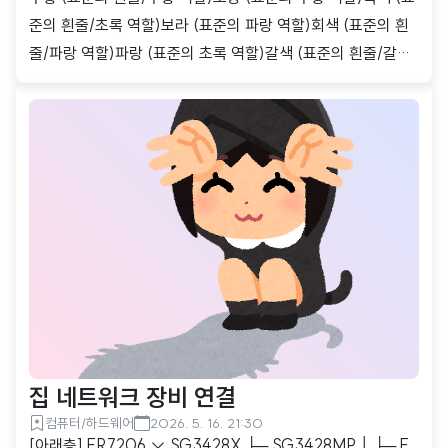
준의 흰줄/초록 역할)보라 (표준의 파랑 역할)회색 (표준의 흰
줄/파랑 역할)파랑 (표준의 초록 역할)갈색 (표준의 흰줄/갈색
역할)흰색 (표준의 갈색 역할)제미나이가 좋긴 하구나.이런거
다 검색해주네 -_-;;내가 외국 웹사이트 직접 찾는거보다 훨씬
좋네.
집 네트워크 장비 연결
컴퓨터/하드웨어
2026. 5. 16. 21:30
[아래층] ER7206 ↓ SG3428X ├─ SG3428MP │ ├─ E