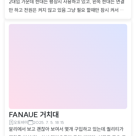
2대임.가운데 한대는 평상시 사용하고 있고, 왼쪽 한대는 연결
만 하고 전원은 켜지 않고 있음.그냥 필요 할때만 잠시 켜서 사
용중.헌데 이게.Affinity Photo 쓸때 문제 되고 있음.일단 프로
그램 버전은 2는 아니고 1임. 왼쪽 모니터 꺼둔 상태에서 Affini
ty Photo를 실행 시키면 모든게 다 느려짐.마우스 이동은 괜찮
은데, Affinity Photo든 다른 프로그램이든 윈도우창이든 다 반
응이 느려짐.그래서 왼쪽 모니터를 켜면 괜찮아짐.혹은 모니터
한대만 켰다 하더라도 모니터 주사율 변경을 한다거나 설정을
조금 바꾸면 정상으로 됨. 왜 이러는거지.2를 쓰면 괜찮아지려
나.
FANAUE 거치대
오토바이
2025. 7. 5. 18:15
알리에서 보고 괜찮아 보여서 몇개 구입하고 있는데.퀄리티가