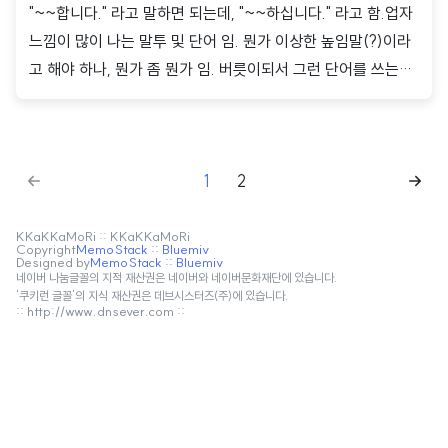
"~~합니다." 라고 말하면 되는데, "~~하십니다." 라고 함.업자
느낌이 많이 나는 말투 및 단어 임. 뭔가 이상한 높임말(?)이라
고 해야 하나, 뭔가 좀 뭔가 임. 버릇이되서 그런 단어를 쓰는게
이상하다는 느낌이 전혀 없는건지.들을때마다 어색한데.
1
2
KKaKKaMoRi :: KKaKKaMoRi
Copyright
MemoStack :: Bluemiv
Designed by
MemoStack :: Bluemiv
네이버 나눔글꼴의 지적 재산권은 네이버와 네이버문화재단에 있습니다.
'쿠키런 글꼴'의 지식 재산권은 데브시스터즈(주)에 있습니다.
:: http://www.dnsever.com ::