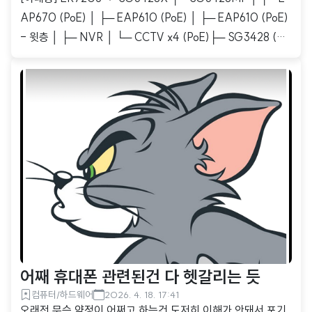
AP670 (PoE) │ ├─ EAP610 (PoE) │ ├─ EAP610 (PoE)
- 윗층 │ ├─ NVR │ └─ CCTV x4 (PoE)├─ SG3428 (거
실) └─ 10G Uplink (SFP+) ↓ [윗층] ES206X-M2 (SFP
+) 제미나이, 챗GPT 한테 물어 보는게, 왠지 답을 만들어두고
묻는 기분이 들긴 하는데.이미 다 정해두고 마지막으로 점검하
는 의미가 되는듯 -_- 자꾸 PoE 관련 헛소리 하니까 정정해 주
면서 답을 만듬. 암튼.어떤 것에 물어봐도.메인 스위칭 허브를
만들고, 거기서 계속 연결시켜 나가라고 알려주는군.
어째 휴대폰 관련된건 다 헷갈리는 듯
컴퓨터/하드웨어
2026. 4. 18. 17:41
오래전 무슨 약정이 어쩌고 하는건 도저히 이해가 안돼서 포기