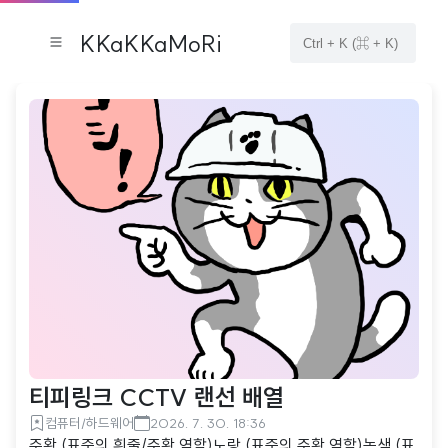
KKaKKaMoRi
티피링크 CCTV 랜선 배열
컴퓨터/하드웨어
2026. 7. 30. 18:36
주황 (표준의 흰줄/주황 역할)노랑 (표준의 주황 역할)녹색 (표