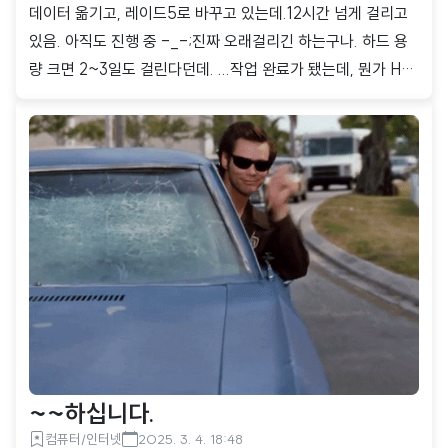
데이터 옮기고, 레이드5로 바꾸고 있는데.12시간 넘게 걸리고
있음. 아직도 진행 중 -_-;진짜 오래걸리긴 하는구나. 하드 용
량 크면 2~3일도 걸린다던데. ...작업 완료가 됐는데, 뭔가 HD
D 용량이 이상해서 찾아 봤더니.https://www.synology.com/
ko-kr/support/RAID_calculator Synology Inc.Synology
는 디지털 세계의 폭발적인 데이터 성장을 수용해야 하는 모든
규모의 비즈니스에서 플래시부터 디스크와 다중 클라우드 아키
텍처까지 액세스가 필요한 어디서나 데이터를 관리 및 보호ww
w.synology.com 뭔가 크게 잘 못 생각 한듯 하다.6TB 3개 혹
은 6TB 4개를 써야 하는데. 3TB가 하나가 있으니 용량에 낭비
가 생김.조만간 하드 또 구입해..
~~하십니다.
컴퓨터/인터넷
2025. 3. 4. 18:48