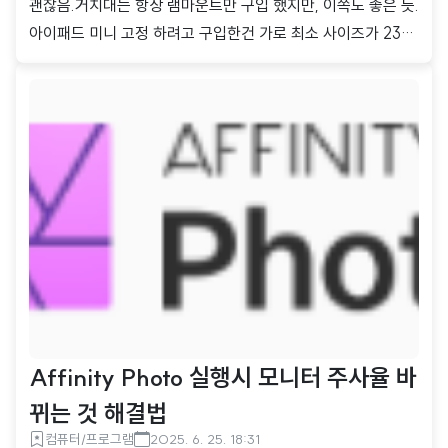
괜찮음.거치대는 항상 램마운트만 구입 했지만, 이쪽도 좋은 듯.
아이패드 미니 고정 하려고 구입한건 가로 최소 사이즈가 230
mm라고 했는데, 실측해 보니 190mm.미니가 고정 안되겠다
생각하고 세로 고정만 하면 되지 하고 구입한건데, 190mm라
4방향으로 고정이 잘 됨 -_-;;;;;;;;;헌데...기본 고정 볼 크기가 1
7mm임. 이건 제품 설명에도 있는 내용인데.왜 저렇게 작은게
기본 볼인지 모르겠음.그래서 진동 방지 브라켓과 25mm 볼을
사용. 암튼.핸드폰 고정 장치, 타블렛 하고 몇개 더 구입하면서
본 봐론.꽤나 괜찮다는거. 근데 알리에서 구입하는거라 가격이
변동이 심하다.이건 할인때라든가 생각 많이 하면서 타이밍 잘
보고 구입해야..
Affinity Photo 실행시 모니터 주사율 바
뀌는 것 해결법
컴퓨터/프로그램
2025. 6. 25. 18:31