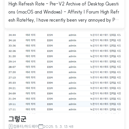
High Refresh Rate - Pre-V2 Archive of Desktop Questi
ons (macOS and Windows) - Affinity | Forum High Refr
esh RateHey, I have recently been very annoyed by Pho
toshop and was looking for a replacement product. I've
been experimenting with Affinity Photo and like it a lot, b
ut I seem to have a rather irritating problem that would p
revent me from purchasing it. I use a 1forum.affinity.seri
f.com실행 할 때..
그렇군
컴퓨터/하드웨어
2025. 5. 3. 13:48